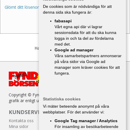
De cookies som är nödvändiga för att
Glömt ditt lösenord?
denna sida ska fungera är:
fabasapi
Vårt egna api där vi lagrar
sessionsdata för att du ska kunna
logga in och ta del av fördelarna
med det.
Har du inget konto?
Bli medlem
Google ad manager
Våra samarbetspartners annonserar
på våra sidor via Google ad
manager som kräver cookies för att
fungera.
Copyright © Fyndbörsen. All kopiering av texter, bilder eller
Statistiska cookies
grafik är enligt upphovsrättslagen förbjuden.
Vi mäter beteende anonymt på våra
KUNDSERVICE
webbplatser. För det använder vi:
Kontakta oss
Google Tag manager / Analytics
Mina sidor
För insamling av besökarbeteende