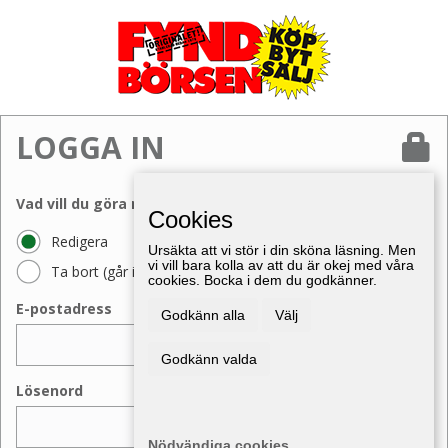
LOGGA IN
Vad vill du göra med din annons?
Cookies
Redigera
Ursäkta att vi stör i din sköna läsning. Men
vi vill bara kolla av att du är okej med våra
Ta bort (går inte att ångra)
cookies. Bocka i dem du godkänner.
E-postadress
Godkänn alla
Välj
Godkänn valda
Lösenord
Nödvändiga cookies