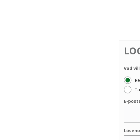
LO
Vad vil
Re
Ta
E-post
Löseno