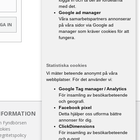
logga in och ta del av fördelarna
med det.
Google ad manager
Våra samarbetspartners annonserar
på våra sidor via Google ad
manager som kräver cookies för att
fungera.
Statistiska cookies
Vi mäter beteende anonymt på våra
webbplatser. För det använder vi:
Google Tag manager / Analytics
För insamling av besökarbeteende
och geografi.
Facebook pixel
NFORMATION
Detta hjälper oss utforma bättre
annonser för dig.
 Fyndbörsen
ClickDimensions
okies
För insamling av besökarbeteende
egritetspolicy
och e-post.