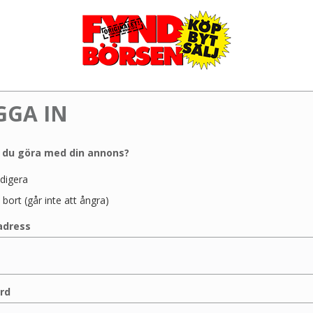
GGA IN
l du göra med din annons?
digera
 bort (går inte att ångra)
adress
rd