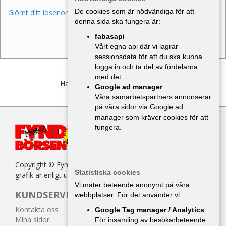
De cookies som är nödvändiga för att
Glömt ditt lösenord?
denna sida ska fungera är:
fabasapi
Vårt egna api där vi lagrar
sessionsdata för att du ska kunna
logga in och ta del av fördelarna
med det.
Har du inget konto?
Bli medlem
Google ad manager
Våra samarbetspartners annonserar
på våra sidor via Google ad
manager som kräver cookies för att
fungera.
Copyright © Fyndbörsen. All kopiering av texter, bilder eller
Statistiska cookies
grafik är enligt upphovsrättslagen förbjuden.
Vi mäter beteende anonymt på våra
KUNDSERVICE
webbplatser. För det använder vi:
Kontakta oss
Google Tag manager / Analytics
Mina sidor
För insamling av besökarbeteende