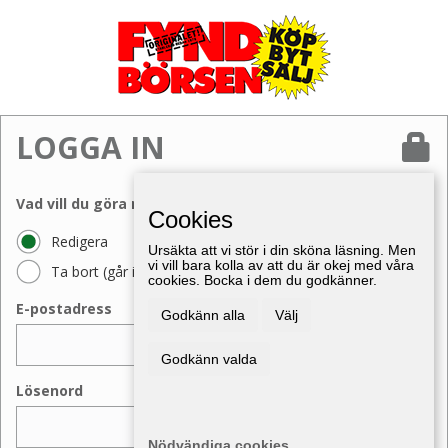
LOGGA IN
Vad vill du göra med din annons?
Cookies
Redigera
Ursäkta att vi stör i din sköna läsning. Men
vi vill bara kolla av att du är okej med våra
Ta bort (går inte att ångra)
cookies. Bocka i dem du godkänner.
E-postadress
Godkänn alla
Välj
Godkänn valda
Lösenord
Nödvändiga cookies