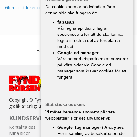
De cookies som är nödvändiga för att
Glömt ditt lösenord?
denna sida ska fungera är:
fabasapi
Vårt egna api där vi lagrar
sessionsdata för att du ska kunna
logga in och ta del av fördelarna
med det.
Har du inget konto?
Bli medlem
Google ad manager
Våra samarbetspartners annonserar
på våra sidor via Google ad
manager som kräver cookies för att
fungera.
Copyright © Fyndbörsen. All kopiering av texter, bilder eller
Statistiska cookies
grafik är enligt upphovsrättslagen förbjuden.
Vi mäter beteende anonymt på våra
KUNDSERVICE
webbplatser. För det använder vi:
Kontakta oss
Google Tag manager / Analytics
Mina sidor
För insamling av besökarbeteende