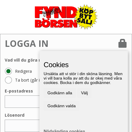
LOGGA IN
Vad vill du göra med din annons?
Cookies
Redigera
Ursäkta att vi stör i din sköna läsning. Men
vi vill bara kolla av att du är okej med våra
Ta bort (går inte att ångra)
cookies. Bocka i dem du godkänner.
E-postadress
Godkänn alla
Välj
Godkänn valda
Lösenord
Nödvändiga cookies