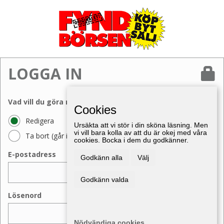
LOGGA IN
Vad vill du göra med din annons?
Cookies
Redigera
Ursäkta att vi stör i din sköna läsning. Men
vi vill bara kolla av att du är okej med våra
Ta bort (går inte att ångra)
cookies. Bocka i dem du godkänner.
E-postadress
Godkänn alla
Välj
Godkänn valda
Lösenord
Nödvändiga cookies