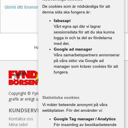
De cookies som är nödvändiga för att
Glömt ditt lösenord?
denna sida ska fungera är:
fabasapi
Vårt egna api där vi lagrar
sessionsdata för att du ska kunna
logga in och ta del av fördelarna
med det.
Har du inget konto?
Bli medlem
Google ad manager
Våra samarbetspartners annonserar
på våra sidor via Google ad
manager som kräver cookies för att
fungera.
Copyright © Fyndbörsen. All kopiering av texter, bilder eller
Statistiska cookies
grafik är enligt upphovsrättslagen förbjuden.
Vi mäter beteende anonymt på våra
KUNDSERVICE
webbplatser. För det använder vi:
Kontakta oss
Google Tag manager / Analytics
Mina sidor
För insamling av besökarbeteende