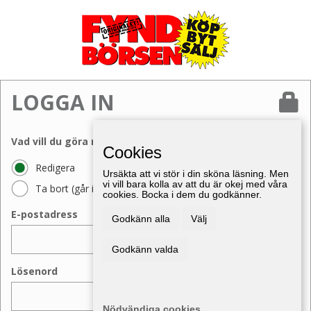
LOGGA IN
Vad vill du göra med din annons?
Cookies
Redigera
Ursäkta att vi stör i din sköna läsning. Men
vi vill bara kolla av att du är okej med våra
Ta bort (går inte att ångra)
cookies. Bocka i dem du godkänner.
E-postadress
Godkänn alla
Välj
Godkänn valda
Lösenord
Nödvändiga cookies