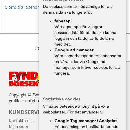
De cookies som är nödvändiga för att
Glömt ditt lösenord?
denna sida ska fungera är:
fabasapi
Vårt egna api där vi lagrar
sessionsdata för att du ska kunna
logga in och ta del av fördelarna
med det.
Har du inget konto?
Bli medlem
Google ad manager
Våra samarbetspartners annonserar
på våra sidor via Google ad
manager som kräver cookies för att
fungera.
Copyright © Fyndbörsen. All kopiering av texter, bilder eller
Statistiska cookies
grafik är enligt upphovsrättslagen förbjuden.
Vi mäter beteende anonymt på våra
KUNDSERVICE
webbplatser. För det använder vi:
Kontakta oss
Google Tag manager / Analytics
Mina sidor
För insamling av besökarbeteende