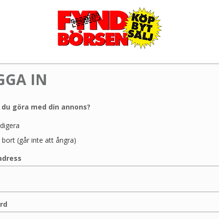
GGA IN
l du göra med din annons?
digera
 bort (går inte att ångra)
adress
rd