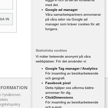
logga in och ta del av fördelarna
med det.
Google ad manager
Våra samarbetspartners annonserar
på våra sidor via Google ad
manager som kräver cookies för att
fungera.
Statistiska cookies
Vi mäter beteende anonymt på våra
webbplatser. För det använder vi:
Google Tag manager / Analytics
För insamling av besökarbeteende
och geografi.
Facebook pixel
NFORMATION
Detta hjälper oss utforma bättre
annonser för dig.
 Fyndbörsen
ClickDimensions
okies
För insamling av besökarbeteende
egritetspolicy
och e-post.