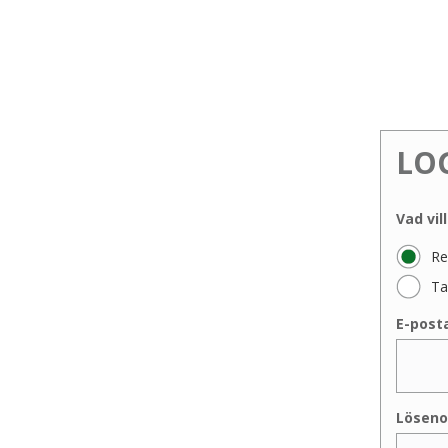
LO
Vad vil
Re
Ta
E-post
Löseno