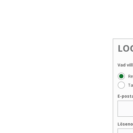
LO
Vad vil
Re
Ta
E-post
Löseno