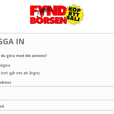
GGA IN
l du göra med din annons?
digera
 bort (går inte att ångra)
adress
rd