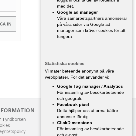
logga in och ta del av fördelarna
med det.
Google ad manager
Våra samarbetspartners annonserar
på våra sidor via Google ad
manager som kräver cookies för att
fungera.
Statistiska cookies
Vi mäter beteende anonymt på våra
webbplatser. För det använder vi:
Google Tag manager / Analytics
För insamling av besökarbeteende
och geografi.
Facebook pixel
NFORMATION
Detta hjälper oss utforma bättre
annonser för dig.
 Fyndbörsen
ClickDimensions
okies
För insamling av besökarbeteende
egritetspolicy
och e-post.