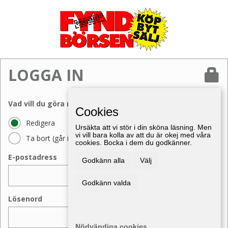
LOGGA IN
Vad vill du göra med din annons?
Cookies
Redigera
Ursäkta att vi stör i din sköna läsning. Men
vi vill bara kolla av att du är okej med våra
Ta bort (går inte att ångra)
cookies. Bocka i dem du godkänner.
E-postadress
Godkänn alla
Välj
Godkänn valda
Lösenord
Nödvändiga cookies