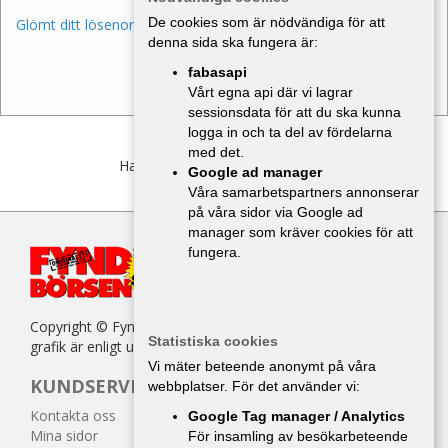
De cookies som är nödvändiga för att
Glömt ditt lösenord?
denna sida ska fungera är:
fabasapi
Vårt egna api där vi lagrar
sessionsdata för att du ska kunna
logga in och ta del av fördelarna
med det.
Har du inget konto?
Bli medlem
Google ad manager
Våra samarbetspartners annonserar
på våra sidor via Google ad
manager som kräver cookies för att
fungera.
Copyright © Fyndbörsen. All kopiering av texter, bilder eller
Statistiska cookies
grafik är enligt upphovsrättslagen förbjuden.
Vi mäter beteende anonymt på våra
KUNDSERVICE
webbplatser. För det använder vi:
Kontakta oss
Google Tag manager / Analytics
Mina sidor
För insamling av besökarbeteende