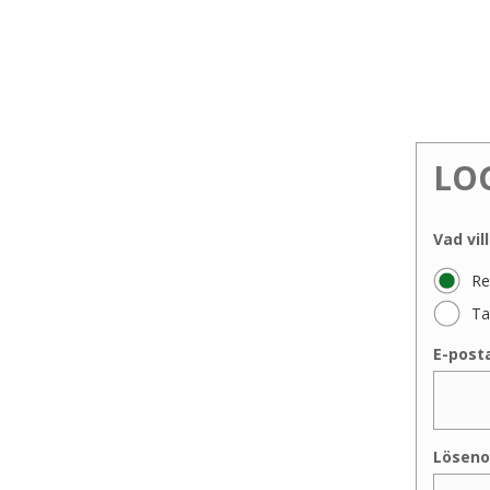
LO
Vad vil
Re
Ta
E-post
Löseno