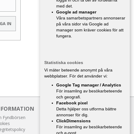
logga in och ta del av fördelarna
med det.
Google ad manager
Våra samarbetspartners annonserar
på våra sidor via Google ad
manager som kräver cookies för att
fungera.
Statistiska cookies
Vi mäter beteende anonymt på våra
webbplatser. För det använder vi:
Google Tag manager / Analytics
För insamling av besökarbeteende
och geografi.
Facebook pixel
NFORMATION
Detta hjälper oss utforma bättre
annonser för dig.
 Fyndbörsen
ClickDimensions
okies
För insamling av besökarbeteende
egritetspolicy
och e-post.