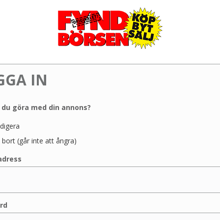
GGA IN
l du göra med din annons?
digera
 bort (går inte att ångra)
adress
rd