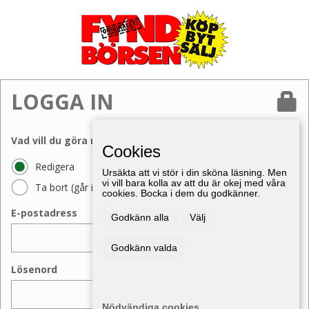
LOGGA IN
Vad vill du göra med din annons?
Cookies
Redigera
Ursäkta att vi stör i din sköna läsning. Men
vi vill bara kolla av att du är okej med våra
Ta bort (går inte att ångra)
cookies. Bocka i dem du godkänner.
E-postadress
Godkänn alla
Välj
Godkänn valda
Lösenord
Nödvändiga cookies