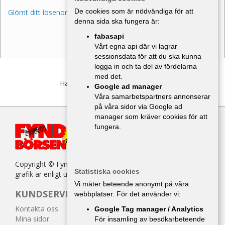
De cookies som är nödvändiga för att
Glömt ditt lösenord?
denna sida ska fungera är:
fabasapi
Vårt egna api där vi lagrar
sessionsdata för att du ska kunna
logga in och ta del av fördelarna
med det.
Har du inget konto?
Bli medlem
Google ad manager
Våra samarbetspartners annonserar
på våra sidor via Google ad
manager som kräver cookies för att
fungera.
Copyright © Fyndbörsen. All kopiering av texter, bilder eller
Statistiska cookies
grafik är enligt upphovsrättslagen förbjuden.
Vi mäter beteende anonymt på våra
KUNDSERVICE
webbplatser. För det använder vi:
Kontakta oss
Google Tag manager / Analytics
Mina sidor
För insamling av besökarbeteende