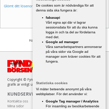
De cookies som är nödvändiga för att
Glömt ditt lösenord?
denna sida ska fungera är:
fabasapi
Vårt egna api där vi lagrar
sessionsdata för att du ska kunna
logga in och ta del av fördelarna
med det.
Har du inget konto?
Bli medlem
Google ad manager
Våra samarbetspartners annonserar
på våra sidor via Google ad
manager som kräver cookies för att
fungera.
Copyright © Fyndbörsen. All kopiering av texter, bilder eller
Statistiska cookies
grafik är enligt upphovsrättslagen förbjuden.
Vi mäter beteende anonymt på våra
KUNDSERVICE
webbplatser. För det använder vi:
Kontakta oss
Google Tag manager / Analytics
Mina sidor
För insamling av besökarbeteende