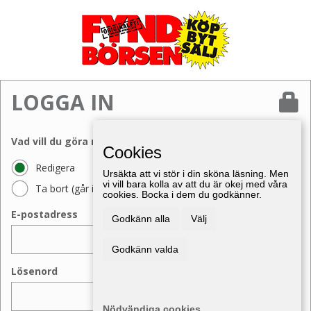
LOGGA IN
Vad vill du göra med din annons?
Cookies
Redigera
Ursäkta att vi stör i din sköna läsning. Men
vi vill bara kolla av att du är okej med våra
Ta bort (går inte att ångra)
cookies. Bocka i dem du godkänner.
E-postadress
Godkänn alla
Välj
Godkänn valda
Lösenord
Nödvändiga cookies