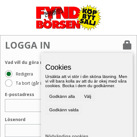
LOGGA IN
Vad vill du göra med din annons?
Cookies
Redigera
Ursäkta att vi stör i din sköna läsning. Men
vi vill bara kolla av att du är okej med våra
Ta bort (går inte att ångra)
cookies. Bocka i dem du godkänner.
E-postadress
Godkänn alla
Välj
Godkänn valda
Lösenord
Nödvändiga cookies