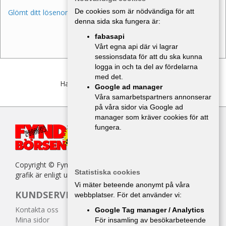
De cookies som är nödvändiga för att
Glömt ditt lösenord?
denna sida ska fungera är:
fabasapi
Vårt egna api där vi lagrar
sessionsdata för att du ska kunna
logga in och ta del av fördelarna
med det.
Har du inget konto?
Bli medlem
Google ad manager
Våra samarbetspartners annonserar
på våra sidor via Google ad
manager som kräver cookies för att
fungera.
Copyright © Fyndbörsen. All kopiering av texter, bilder eller
Statistiska cookies
grafik är enligt upphovsrättslagen förbjuden.
Vi mäter beteende anonymt på våra
KUNDSERVICE
webbplatser. För det använder vi:
Kontakta oss
Google Tag manager / Analytics
Mina sidor
För insamling av besökarbeteende