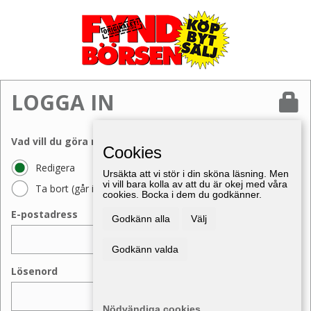
LOGGA IN
Vad vill du göra med din annons?
Cookies
Redigera
Ursäkta att vi stör i din sköna läsning. Men
vi vill bara kolla av att du är okej med våra
Ta bort (går inte att ångra)
cookies. Bocka i dem du godkänner.
E-postadress
Godkänn alla
Välj
Godkänn valda
Lösenord
Nödvändiga cookies