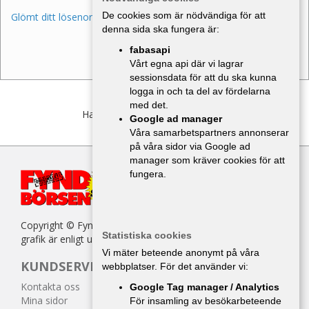
De cookies som är nödvändiga för att
Glömt ditt lösenord?
denna sida ska fungera är:
fabasapi
Vårt egna api där vi lagrar
sessionsdata för att du ska kunna
logga in och ta del av fördelarna
med det.
Har du inget konto?
Bli medlem
Google ad manager
Våra samarbetspartners annonserar
på våra sidor via Google ad
manager som kräver cookies för att
fungera.
Copyright © Fyndbörsen. All kopiering av texter, bilder eller
Statistiska cookies
grafik är enligt upphovsrättslagen förbjuden.
Vi mäter beteende anonymt på våra
KUNDSERVICE
webbplatser. För det använder vi:
Kontakta oss
Google Tag manager / Analytics
Mina sidor
För insamling av besökarbeteende