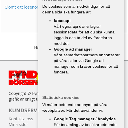
De cookies som är nödvändiga för att
Glömt ditt lösenord?
denna sida ska fungera är:
fabasapi
Vårt egna api där vi lagrar
sessionsdata för att du ska kunna
logga in och ta del av fördelarna
med det.
Har du inget konto?
Bli medlem
Google ad manager
Våra samarbetspartners annonserar
på våra sidor via Google ad
manager som kräver cookies för att
fungera.
Copyright © Fyndbörsen. All kopiering av texter, bilder eller
Statistiska cookies
grafik är enligt upphovsrättslagen förbjuden.
Vi mäter beteende anonymt på våra
KUNDSERVICE
webbplatser. För det använder vi:
Kontakta oss
Google Tag manager / Analytics
Mina sidor
För insamling av besökarbeteende