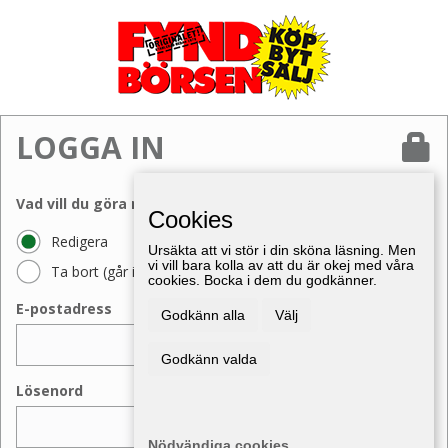
LOGGA IN
Vad vill du göra med din annons?
Cookies
Redigera
Ursäkta att vi stör i din sköna läsning. Men
vi vill bara kolla av att du är okej med våra
Ta bort (går inte att ångra)
cookies. Bocka i dem du godkänner.
E-postadress
Godkänn alla
Välj
Godkänn valda
Lösenord
Nödvändiga cookies