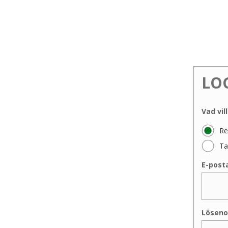
LO
Vad vil
Re
Ta
E-post
Löseno