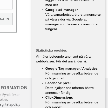
logga in och ta del av fördelarna
med det.
Google ad manager
Våra samarbetspartners annonserar
på våra sidor via Google ad
manager som kräver cookies för att
fungera.
Statistiska cookies
Vi mäter beteende anonymt på våra
webbplatser. För det använder vi:
Google Tag manager / Analytics
För insamling av besökarbeteende
och geografi.
Facebook pixel
NFORMATION
Detta hjälper oss utforma bättre
annonser för dig.
 Fyndbörsen
ClickDimensions
okies
För insamling av besökarbeteende
egritetspolicy
och e-post.