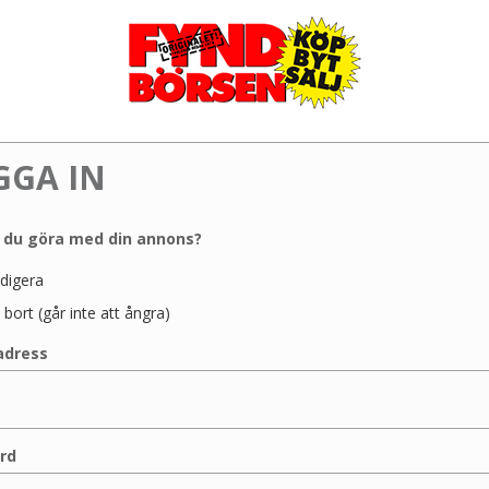
GGA IN
l du göra med din annons?
digera
 bort (går inte att ångra)
adress
rd