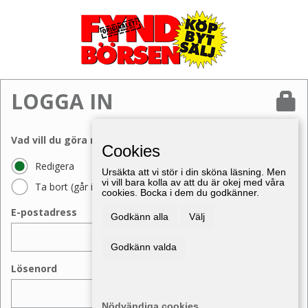
LOGGA IN
Vad vill du göra med din annons?
Cookies
Redigera
Ursäkta att vi stör i din sköna läsning. Men
vi vill bara kolla av att du är okej med våra
Ta bort (går inte att ångra)
cookies. Bocka i dem du godkänner.
E-postadress
Godkänn alla
Välj
Godkänn valda
Lösenord
Nödvändiga cookies