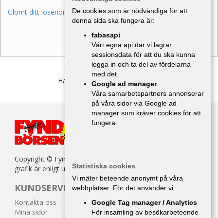
De cookies som är nödvändiga för att
Glömt ditt lösenord?
denna sida ska fungera är:
fabasapi
Vårt egna api där vi lagrar
sessionsdata för att du ska kunna
logga in och ta del av fördelarna
med det.
Har du inget konto?
Bli medlem
Google ad manager
Våra samarbetspartners annonserar
på våra sidor via Google ad
manager som kräver cookies för att
fungera.
Copyright © Fyndbörsen. All kopiering av texter, bilder eller
Statistiska cookies
grafik är enligt upphovsrättslagen förbjuden.
Vi mäter beteende anonymt på våra
KUNDSERVICE
webbplatser. För det använder vi:
Kontakta oss
Google Tag manager / Analytics
Mina sidor
För insamling av besökarbeteende