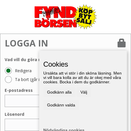
LOGGA IN
Vad vill du göra med din annons?
Cookies
Redigera
Ursäkta att vi stör i din sköna läsning. Men
vi vill bara kolla av att du är okej med våra
Ta bort (går inte att ångra)
cookies. Bocka i dem du godkänner.
E-postadress
Godkänn alla
Välj
Godkänn valda
Lösenord
Nödvändiga cookies