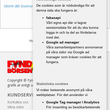
De cookies som är nödvändiga för att
Glömt ditt lösenord?
denna sida ska fungera är:
fabasapi
Vårt egna api där vi lagrar
sessionsdata för att du ska kunna
logga in och ta del av fördelarna
med det.
Har du inget konto?
Bli medlem
Google ad manager
Våra samarbetspartners annonserar
på våra sidor via Google ad
manager som kräver cookies för att
fungera.
Copyright © Fyndbörsen. All kopiering av texter, bilder eller
Statistiska cookies
grafik är enligt upphovsrättslagen förbjuden.
Vi mäter beteende anonymt på våra
KUNDSERVICE
webbplatser. För det använder vi:
Kontakta oss
Google Tag manager / Analytics
Mina sidor
För insamling av besökarbeteende