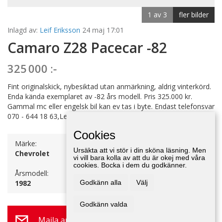
1 av 3
fler bilder
Inlagd av:
Leif Eriksson
24 maj 17:01
Camaro Z28 Pacecar -82
325 000 :-
Fint originalskick, nybesiktad utan anmärkning, aldrig vinterkörd.
Enda kända exemplaret av -82 års modell. Pris 325.000 kr.
Gammal mc eller engelsk bil kan ev tas i byte. Endast telefonsvar
070 - 644 18 63,Leif
Cookies
Märke:
Växellåda:
Ursäkta att vi stör i din sköna läsning. Men
Chevrolet
Automat
vi vill bara kolla av att du är okej med våra
cookies. Bocka i dem du godkänner.
Årsmodell:
1982
Godkänn alla
Välj
Godkänn valda
Maila annonsör