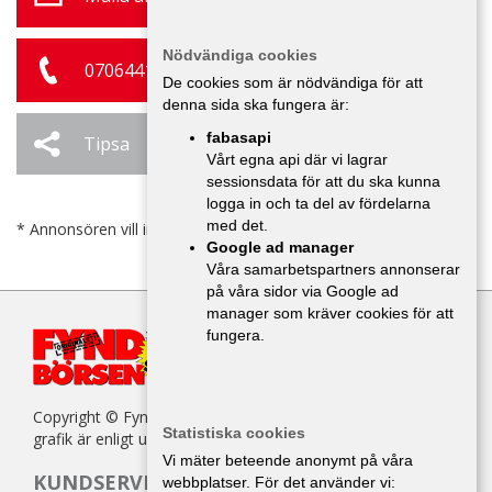
Nödvändiga cookies
0706441863
De cookies som är nödvändiga för att
denna sida ska fungera är:
fabasapi
Tipsa
Ändra / Ta bort
Vårt egna api där vi lagrar
sessionsdata för att du ska kunna
logga in och ta del av fördelarna
med det.
* Annonsören vill inte bli kontaktad av försäljare.
Google ad manager
Våra samarbetspartners annonserar
på våra sidor via Google ad
manager som kräver cookies för att
fungera.
Copyright © Fyndbörsen. All kopiering av texter, bilder eller
Statistiska cookies
grafik är enligt upphovsrättslagen förbjuden.
Vi mäter beteende anonymt på våra
KUNDSERVICE
webbplatser. För det använder vi: