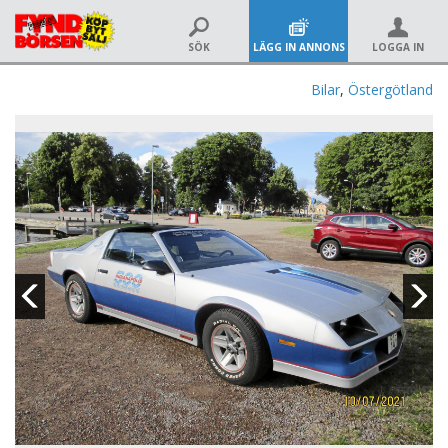
SÖK
LÄGG IN ANNONS
LOGGA IN
Bilar
,
Östergötland