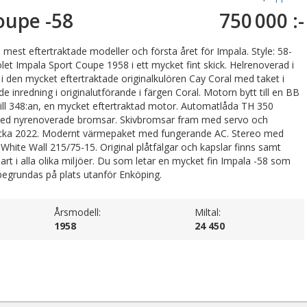
oupe -58
750 000 :-
mest eftertraktade modeller och första året för Impala. Style: 58-
et Impala Sport Coupe 1958 i ett mycket fint skick. Helrenoverad i
i den mycket eftertraktade originalkulören Cay Coral med taket i
e inredning i originalutförande i färgen Coral. Motorn bytt till en BB
ill 348:an, en mycket eftertraktad motor. Automatlåda TH 350
 med nyrenoverade bromsar. Skivbromsar fram med servo och
näcka 2022. Modernt värmepaket med fungerande AC. Stereo med
hite Wall 215/75-15. Original plåtfälgar och kapslar finns samt
bart i alla olika miljöer. Du som letar en mycket fin Impala -58 som
 begrundas på plats utanför Enköping.
Årsmodell:
Miltal:
1958
24 450