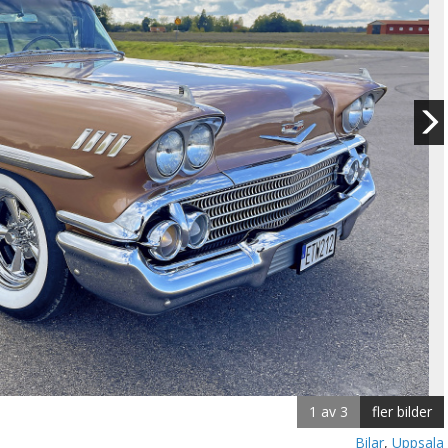
1 av 3
fler bilder
Bilar
,
Uppsala