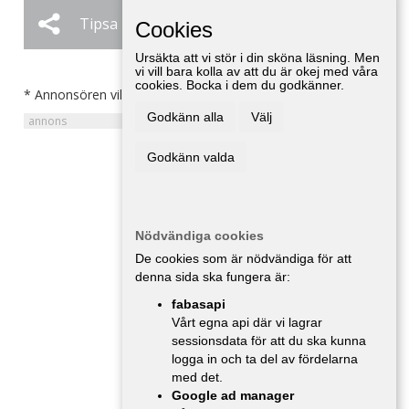
Tipsa
Ändra / Ta bort
Cookies
Ursäkta att vi stör i din sköna läsning. Men
vi vill bara kolla av att du är okej med våra
cookies. Bocka i dem du godkänner.
* Annonsören vill inte bli kontaktad av försäljare.
Godkänn alla
Välj
Godkänn valda
Nödvändiga cookies
De cookies som är nödvändiga för att
denna sida ska fungera är:
fabasapi
Vårt egna api där vi lagrar
sessionsdata för att du ska kunna
logga in och ta del av fördelarna
med det.
Google ad manager