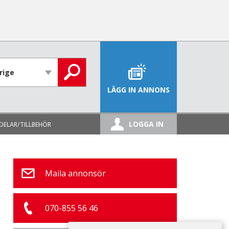
LÄGG IN ANNONS
LOGGA IN
DELAR/TILLBEHÖR
Maila annonsör
070-855 56 46