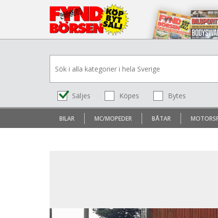
Säljes
Köpes
Bytes
BILAR
MC/MOPEDER
BÅTAR
MOTORS