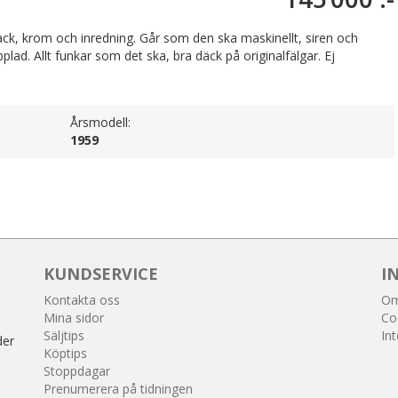
lack, krom och inredning. Går som den ska maskinellt, siren och
d. Allt funkar som det ska, bra däck på originalfälgar. Ej
Årsmodell:
1959
KUNDSERVICE
I
Kontakta oss
Om
Mina sidor
Co
Säljtips
Int
der
Köptips
Stoppdagar
Prenumerera på tidningen