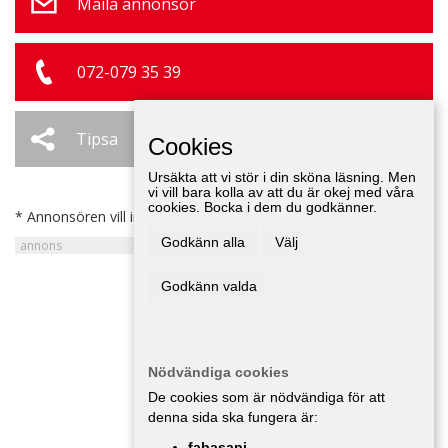
Maila annonsör
072-079 35 39
Tipsa
Ändra / Ta bort
Cookies
Ursäkta att vi stör i din sköna läsning. Men
vi vill bara kolla av att du är okej med våra
cookies. Bocka i dem du godkänner.
* Annonsören vill inte bli kontaktad av försäljare.
Godkänn alla
Välj
Godkänn valda
Nödvändiga cookies
De cookies som är nödvändiga för att
denna sida ska fungera är:
fabasapi