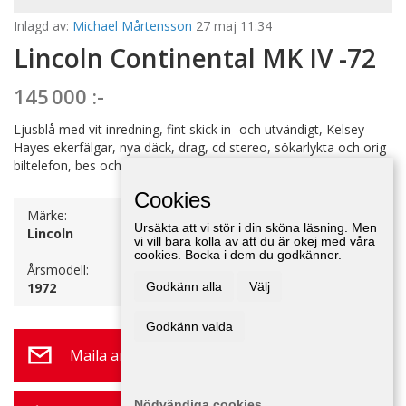
Inlagd av:
Michael Mårtensson
27 maj 11:34
Lincoln Continental MK IV -72
145 000 :-
Ljusblå med vit inredning, fint skick in- och utvändigt, Kelsey
Hayes ekerfälgar, nya däck, drag, cd stereo, sökarlykta och orig
biltelefon, bes och körklar.
Cookies
Märke:
Växellåda:
Ursäkta att vi stör i din sköna läsning. Men
Lincoln
Automat
vi vill bara kolla av att du är okej med våra
cookies. Bocka i dem du godkänner.
Årsmodell:
1972
Godkänn alla
Välj
Godkänn valda
Maila annonsör
Nödvändiga cookies