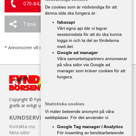
070-842 05 23
De cookies som är nödvändiga för att
denna sida ska fungera är:
fabasapi
Tipsa
Ändra / Ta bort
Vårt egna api där vi lagrar
sessionsdata för att du ska kunna
logga in och ta del av fördelarna
med det.
* Annonsören vill inte bli kontaktad av försäljare.
Google ad manager
Våra samarbetspartners annonserar
på våra sidor via Google ad
manager som kräver cookies för att
fungera.
Copyright © Fyndbörsen. All kopiering av texter, bilder eller
Statistiska cookies
grafik är enligt upphovsrättslagen förbjuden.
Vi mäter beteende anonymt på våra
KUNDSERVICE
webbplatser. För det använder vi:
Kontakta oss
Google Tag manager / Analytics
Mina sidor
För insamling av besökarbeteende