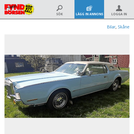
SÖK
LÄGG IN ANNONS
LOGGA IN
Bilar
,
Skåne