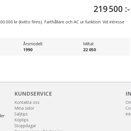
219 500 :-
.000 kr (kvitto finns). Farthållare och AC ur funktion. Vid intresse
Årsmodell:
Miltal:
1990
22 050
KUNDSERVICE
I
Kontakta oss
Om
Mina sidor
Co
Säljtips
Int
der
Köptips
Stoppdagar