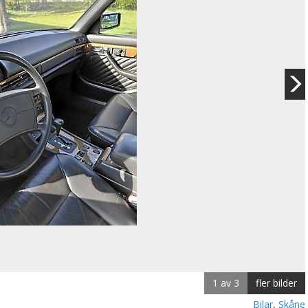
1 av 3
fler bilder
Bilar
,
Skåne