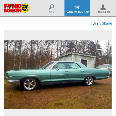
SÖK
LÄGG IN ANNONS
LOGGA IN
Bilar
,
Skåne