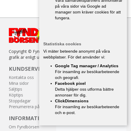
Våra samarbetspartners annonserar
på våra sidor via Google ad
manager som kräver cookies för att
fungera.
Statistiska cookies
Copyright © Fyndbörsen. All kopiering av texter, bilder eller
Vi mäter beteende anonymt på våra
grafik är enligt upphovsrättslagen förbjuden.
webbplatser. För det använder vi:
Google Tag manager / Analytics
KUNDSERVICE
För insamling av besökarbeteende
Kontakta oss
och geografi.
Mina sidor
Facebook pixel
Säljtips
Detta hjälper oss utforma bättre
Köptips
annonser för dig.
Stoppdagar
ClickDimensions
Prenumerera på tidningen
För insamling av besökarbeteende
och e-post.
INFORMATION
Om Fyndbörsen