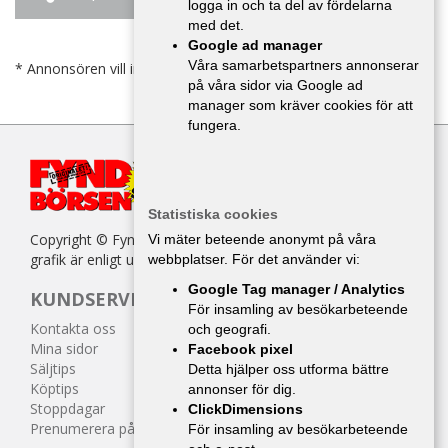
logga in och ta del av fördelarna
med det.
Google ad manager
Våra samarbetspartners annonserar
* Annonsören vill inte bli kontaktad av försäljare.
på våra sidor via Google ad
manager som kräver cookies för att
fungera.
Statistiska cookies
Copyright © Fyndbörsen. All kopiering av texter, bilder eller
Vi mäter beteende anonymt på våra
grafik är enligt upphovsrättslagen förbjuden.
webbplatser. För det använder vi:
Google Tag manager / Analytics
KUNDSERVICE
För insamling av besökarbeteende
Kontakta oss
och geografi.
Mina sidor
Facebook pixel
Säljtips
Detta hjälper oss utforma bättre
Köptips
annonser för dig.
Stoppdagar
ClickDimensions
Prenumerera på tidningen
För insamling av besökarbeteende