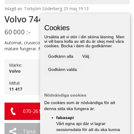
Inlagd av: Torbjörn Söderberg 25 maj 19:13
Volvo 744 -85
Cookies
60 000 :-
Ursäkta att vi stör i din sköna läsning. Men
vi vill bara kolla av att du är okej med våra
Automat, crusiecontroll, ac, nya sommardäck. elhissar, alla
cookies. Bocka i dem du godkänner.
mätare fungerar. Nybesiktad maj -26.
Godkänn alla
Välj
Märke:
Årsmodell:
Godkänn valda
Volvo
1985
Miltal:
11 417
Nödvändiga cookies
De cookies som är nödvändiga för att
denna sida ska fungera är:
070-261 59 20
fabasapi
Vårt egna api där vi lagrar
sessionsdata för att du ska kunna
Tipsa
Ändra / Ta bort