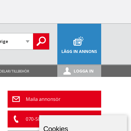
LÄGG IN ANNONS
LOGGA IN
DELAR/TILLBEHÖR
Maila annonsör
070-582 10 75
Cookies