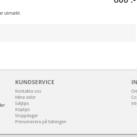
ar utmärkt.
KUNDSERVICE
I
Kontakta oss
Om
Mina sidor
Co
Säljtips
Int
der
Köptips
Stoppdagar
Prenumerera på tidningen