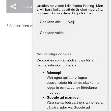
Tipsa
Ursäkta att vi stör i din sköna läsning. Men
Ändra / Ta bort
vi vill bara kolla av att du är okej med våra
cookies. Bocka i dem du godkänner.
Godkänn alla
Välj
* Annonsören vill inte bli kontaktad av försäljare.
Godkänn valda
Nödvändiga cookies
De cookies som är nödvändiga för att
denna sida ska fungera är:
fabasapi
Vårt egna api där vi lagrar
sessionsdata för att du ska kunna
logga in och ta del av fördelarna
med det.
Google ad manager
Våra samarbetspartners annonserar
på våra sidor via Google ad