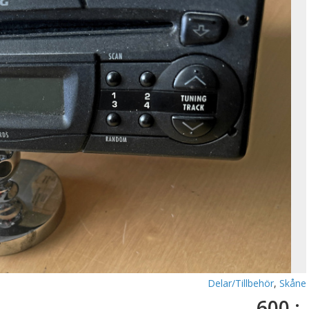
Delar/Tillbehör
,
Skåne
600 :-