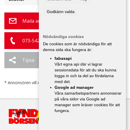
Godkänn valda
Maila annonsör
Nödvändiga cookies
073-542 90 07
De cookies som är nödvändiga för att
denna sida ska fungera är:
fabasapi
Tipsa
Ändra / Ta bort
Vårt egna api där vi lagrar
sessionsdata för att du ska kunna
logga in och ta del av fördelarna
med det.
* Annonsören vill inte bli kontaktad av försäljare.
Google ad manager
Våra samarbetspartners annonserar
på våra sidor via Google ad
manager som kräver cookies för att
fungera.