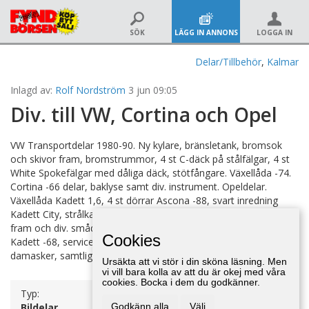
SÖK
LÄGG IN ANNONS
LOGGA IN
Delar/Tillbehör
,
Kalmar
Inlagd av:
Rolf Nordström
3 jun 09:05
Div. till VW, Cortina och Opel
VW Transportdelar 1980-90. Ny kylare, bränsletank, bromsok
och skivor fram, bromstrummor, 4 st C-däck på stålfälgar, 4 st
White Spokefälgar med dåliga däck, stötfångare. Växellåda -74.
Cortina -66 delar, baklyse samt div. instrument. Opeldelar.
Växellåda Kadett 1,6, 4 st dörrar Ascona -88, svart inredning
Kadett City, strålkastare Rekord -79, framaxel och stötfångare
fram och div. smådelar Opel Ascona -74, komplett instrument
Cookies
Kadett -68, serviceseats Ascona 1,6 filter, stift, brytare. Drivaxel
damasker, samtliga dörrsprintar.
Ursäkta att vi stör i din sköna läsning. Men
vi vill bara kolla av att du är okej med våra
cookies. Bocka i dem du godkänner.
Typ:
Bildelar
Godkänn alla
Välj