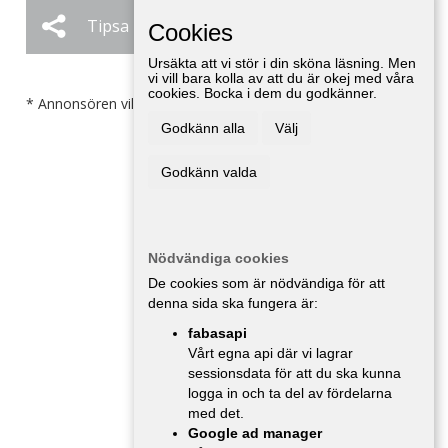
Tipsa
Ändra / Ta bort
Cookies
Ursäkta att vi stör i din sköna läsning. Men
vi vill bara kolla av att du är okej med våra
cookies. Bocka i dem du godkänner.
* Annonsören vill inte bli kontaktad av försäljare.
Godkänn alla
Välj
Godkänn valda
Nödvändiga cookies
De cookies som är nödvändiga för att
denna sida ska fungera är:
fabasapi
Vårt egna api där vi lagrar
sessionsdata för att du ska kunna
logga in och ta del av fördelarna
med det.
Google ad manager