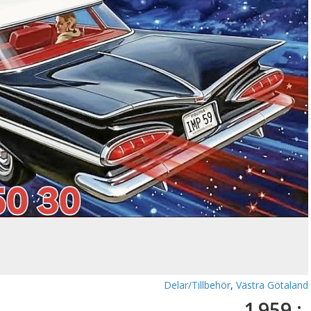
Delar/Tillbehör
,
Västra Götaland
1 959 :-