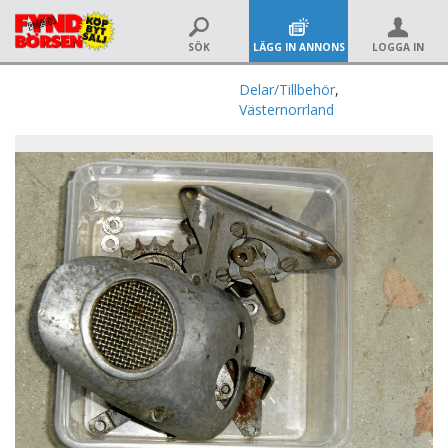
SÖK
LÄGG IN ANNONS
LOGGA IN
Delar/Tillbehör
,
Västernorrland