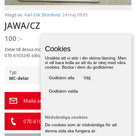
Inlagd av:
Karl-Erik Blomkvist
24 maj 09:05
JAWA/CZ
100 :-
Cookies
Delar till dessa mc. Ett större parti med beg. delar. Info på tel.
070-6103245 (obs. Ny!)
Ursäkta att vi stör i din sköna läsning. Men
vi vill bara kolla av att du är okej med våra
cookies. Bocka i dem du godkänner.
Typ:
MC-delar
Godkänn alla
Välj
Godkänn valda
Maila annonsör
Nödvändiga cookies
070-610 32 45
De cookies som är nödvändiga för att
denna sida ska fungera är: