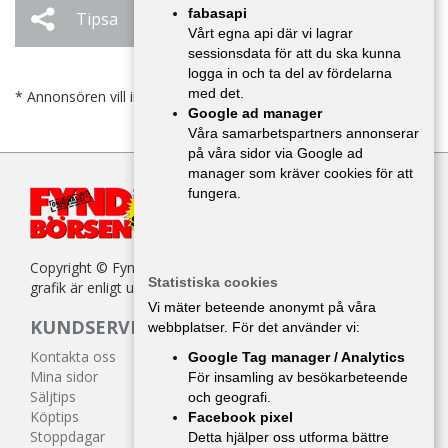
fabasapi
Tipsa
Ändra / Ta bort
Vårt egna api där vi lagrar
sessionsdata för att du ska kunna
logga in och ta del av fördelarna
med det.
* Annonsören vill inte bli kontaktad av försäljare.
Google ad manager
Våra samarbetspartners annonserar
på våra sidor via Google ad
manager som kräver cookies för att
fungera.
Copyright © Fyndbörsen. All kopiering av texter, bilder eller
Statistiska cookies
grafik är enligt upphovsrättslagen förbjuden.
Vi mäter beteende anonymt på våra
KUNDSERVICE
webbplatser. För det använder vi:
Kontakta oss
Google Tag manager / Analytics
Mina sidor
För insamling av besökarbeteende
Säljtips
och geografi.
Köptips
Facebook pixel
Stoppdagar
Detta hjälper oss utforma bättre