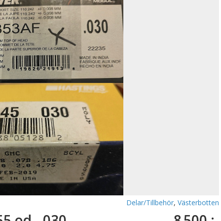
Delar/Tillbehör
,
Västerbotten
55 od. .030
8 500 :-