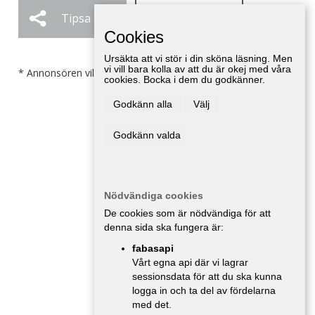
Tipsa
Ändra / Ta bort
Cookies
Ursäkta att vi stör i din sköna läsning. Men
vi vill bara kolla av att du är okej med våra
* Annonsören vill inte bli kontaktad av försäljare.
cookies. Bocka i dem du godkänner.
Godkänn alla
Välj
Godkänn valda
Nödvändiga cookies
De cookies som är nödvändiga för att
denna sida ska fungera är:
fabasapi
Vårt egna api där vi lagrar
sessionsdata för att du ska kunna
logga in och ta del av fördelarna
med det.