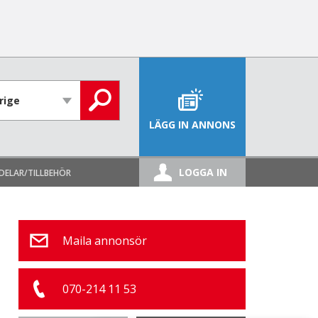
LÄGG IN ANNONS
LOGGA IN
DELAR/TILLBEHÖR
Maila annonsör
070-214 11 53