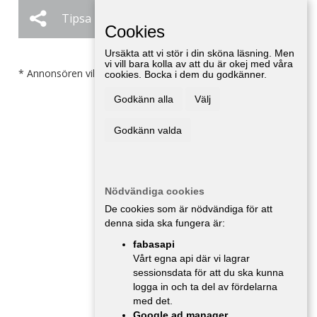
Tipsa
Ändra / Ta bort
Cookies
Ursäkta att vi stör i din sköna läsning. Men
vi vill bara kolla av att du är okej med våra
* Annonsören vill inte bli kontaktad av försäljare.
cookies. Bocka i dem du godkänner.
Godkänn alla
Välj
Godkänn valda
Nödvändiga cookies
De cookies som är nödvändiga för att
denna sida ska fungera är:
fabasapi
Vårt egna api där vi lagrar
sessionsdata för att du ska kunna
logga in och ta del av fördelarna
med det.
Google ad manager