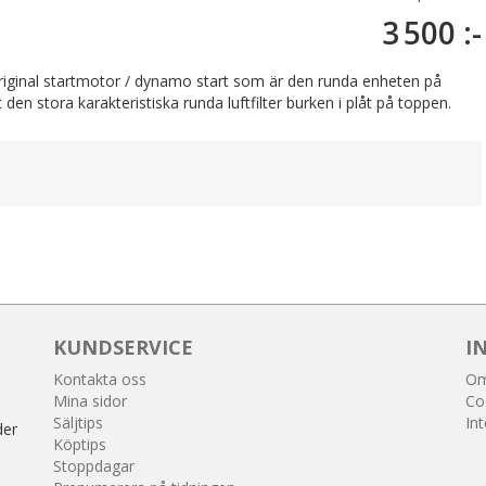
3 500 :-
original startmotor / dynamo start som är den runda enheten på
en stora karakteristiska runda luftfilter burken i plåt på toppen.
KUNDSERVICE
I
Kontakta oss
Om
Mina sidor
Co
Säljtips
Int
der
Köptips
Stoppdagar