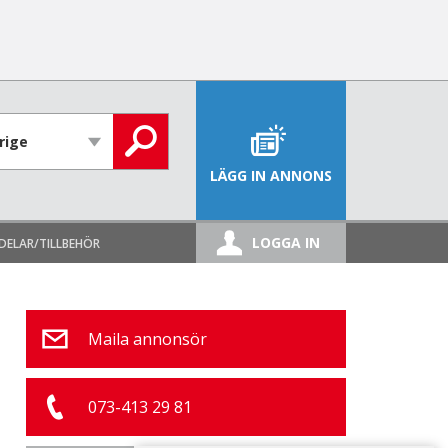
LÄGG IN ANNONS
LOGGA IN
DELAR/TILLBEHÖR
Maila annonsör
073-413 29 81