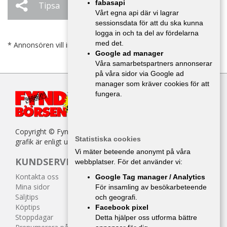
fabasapi
Tipsa
Ändra / Ta bort
Vårt egna api där vi lagrar
sessionsdata för att du ska kunna
logga in och ta del av fördelarna
med det.
* Annonsören vill inte bli kontaktad av försäljare.
Google ad manager
Våra samarbetspartners annonserar
på våra sidor via Google ad
manager som kräver cookies för att
fungera.
Copyright © Fyndbörsen. All kopiering av texter, bilder eller
Statistiska cookies
grafik är enligt upphovsrättslagen förbjuden.
Vi mäter beteende anonymt på våra
KUNDSERVICE
webbplatser. För det använder vi:
Kontakta oss
Google Tag manager / Analytics
Mina sidor
För insamling av besökarbeteende
Säljtips
och geografi.
Köptips
Facebook pixel
Stoppdagar
Detta hjälper oss utforma bättre