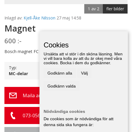
1 av 2
fler bilder
Inlagd av:
Kjell-Åke Nilsson
27 maj 14:58
Magnet
600 :-
Cookies
Bosch magnet FC 1 Enclinder högergående, komplett + frakt.
Ursäkta att vi stör i din sköna läsning. Men
vi vill bara kolla av att du är okej med våra
cookies. Bocka i dem du godkänner.
Typ:
MC-delar
Godkänn alla
Välj
Godkänn valda
Maila annonsör
Nödvändiga cookies
073-056 30 43
De cookies som är nödvändiga för att
denna sida ska fungera är: