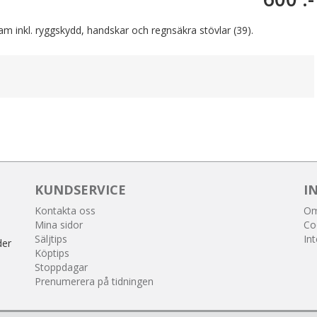
am inkl. ryggskydd, handskar och regnsäkra stövlar (39).
KUNDSERVICE
I
Kontakta oss
Om
Mina sidor
Co
Säljtips
Int
der
Köptips
Stoppdagar
Prenumerera på tidningen