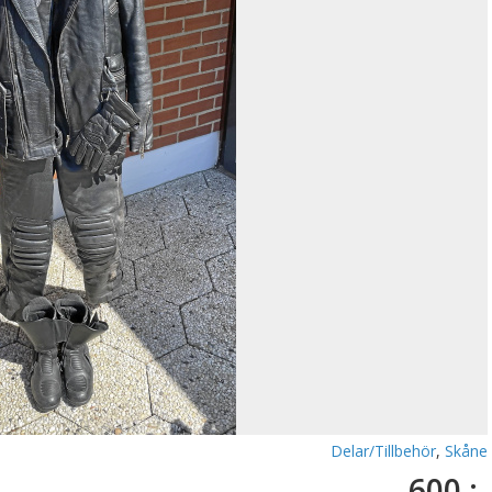
Delar/Tillbehör
,
Skåne
600 :-