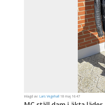
Inlagd av:
Lars Vegehall
18 maj 16:47
MC-ställ dam i äkta läder