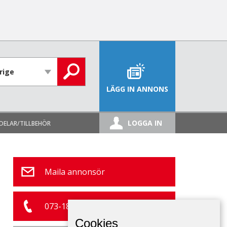
LÄGG IN ANNONS
LOGGA IN
DELAR/TILLBEHÖR
Maila annonsör
073-183 27 40
Cookies