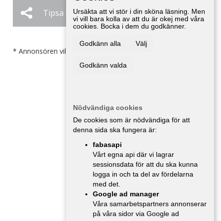
Tipsa
Ursäkta att vi stör i din sköna läsning. Men
Ändra / Ta bort
vi vill bara kolla av att du är okej med våra
cookies. Bocka i dem du godkänner.
Godkänn alla
Välj
* Annonsören vill inte bli kontaktad av försäljare.
Godkänn valda
Nödvändiga cookies
De cookies som är nödvändiga för att
denna sida ska fungera är:
fabasapi
Vårt egna api där vi lagrar
sessionsdata för att du ska kunna
logga in och ta del av fördelarna
med det.
Google ad manager
Våra samarbetspartners annonserar
på våra sidor via Google ad