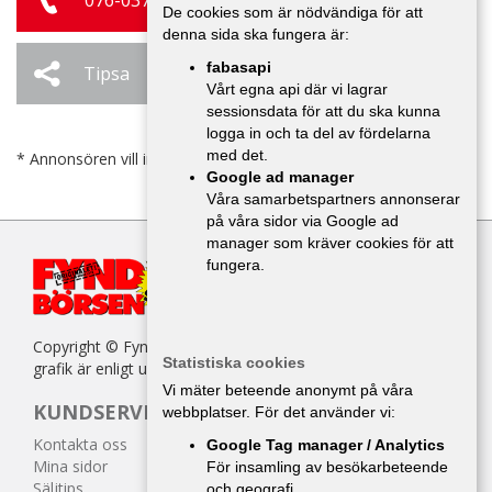
076-037 07 19
De cookies som är nödvändiga för att
denna sida ska fungera är:
fabasapi
Tipsa
Ändra / Ta bort
Vårt egna api där vi lagrar
sessionsdata för att du ska kunna
logga in och ta del av fördelarna
med det.
* Annonsören vill inte bli kontaktad av försäljare.
Google ad manager
Våra samarbetspartners annonserar
på våra sidor via Google ad
manager som kräver cookies för att
fungera.
Copyright © Fyndbörsen. All kopiering av texter, bilder eller
Statistiska cookies
grafik är enligt upphovsrättslagen förbjuden.
Vi mäter beteende anonymt på våra
KUNDSERVICE
webbplatser. För det använder vi:
Kontakta oss
Google Tag manager / Analytics
Mina sidor
För insamling av besökarbeteende
Säljtips
och geografi.