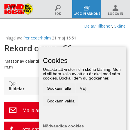
SÖK
LÄGG IN ANNONS
LOGGA IN
Delar/Tillbehör
,
Skåne
Inlagd av:
Per cederholm
21 maj 15:51
Rekord coupe -66
Cookies
Massor av delar till Rekord coupe 1966: Skärmar, bakljus, grill
m.m.
Ursäkta att vi stör i din sköna läsning. Men
vi vill bara kolla av att du är okej med våra
cookies. Bocka i dem du godkänner.
Typ:
Bildelar
Godkänn alla
Välj
Godkänn valda
Maila annonsör
Nödvändiga cookies