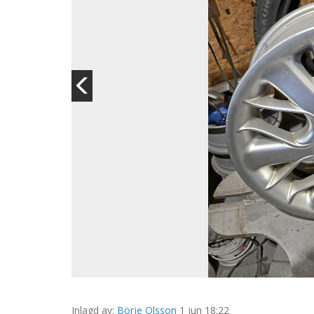
Inlagd av:
Börje Olsson
1 jun 18:22