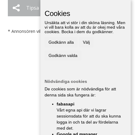
Tipsa
Ändra / Ta bort
Cookies
Ursäkta att vi stör i din sköna läsning. Men
vi vill bara kolla av att du är okej med våra
* Annonsören vill inte bli kontaktad av försäljare.
cookies. Bocka i dem du godkänner.
Godkänn alla
Välj
Godkänn valda
Nödvändiga cookies
De cookies som är nödvändiga för att
denna sida ska fungera är:
fabasapi
Vårt egna api där vi lagrar
sessionsdata för att du ska kunna
logga in och ta del av fördelarna
med det.
Google ad manager