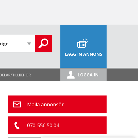
LÄGG IN ANNONS
LOGGA IN
DELAR/TILLBEHÖR
Maila annonsör
070-556 50 04