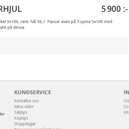
RHJUL
5 900 :-
rkel 5x100, cent. hål 56,1. Passar även på Toyota 5x100 med
byte på dessa.
KUNDSERVICE
I
Kontakta oss
Om
Mina sidor
Co
Säljtips
Int
der
Köptips
Stoppdagar