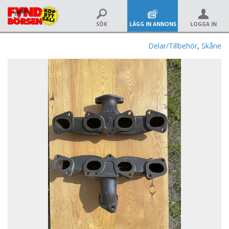
SÖK
LÄGG IN ANNONS
LOGGA IN
Delar/Tillbehör
,
Skåne