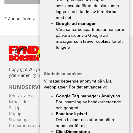
sessionsdata för att du ska kunna
logga in och ta del av fördelarna
med det.
* Annonsören vill inte bli kontaktad av försäljare.
Google ad manager
Våra samarbetspartners annonserar
på våra sidor via Google ad
manager som kräver cookies för att
fungera.
Copyright © Fyndbörsen. All kopiering av texter, bilder eller
Statistiska cookies
grafik är enligt upphovsrättslagen förbjuden.
Vi mäter beteende anonymt på våra
KUNDSERVICE
webbplatser. För det använder vi:
Kontakta oss
Google Tag manager / Analytics
Mina sidor
För insamling av besökarbeteende
Säljtips
och geografi.
Köptips
Facebook pixel
Stoppdagar
Detta hjälper oss utforma bättre
Prenumerera på tidningen
annonser för dig.
ClickDimensions