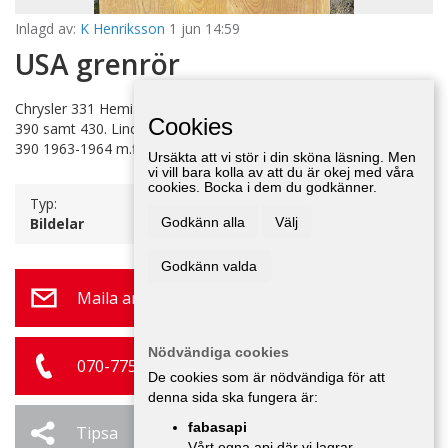
Inlagd av:
K Henriksson
1 jun 14:59
USA grenrör
Chrysler 331 Hemi 1951-1955. Buick 401 1965. T-bird 1958-1964
Cookies
390 samt 430. Lincoln 430 1958-1964. Edsel 1958 361.Galaxie
390 1963-1964 m.fl.
Ursäkta att vi stör i din sköna läsning. Men
vi vill bara kolla av att du är okej med våra
cookies. Bocka i dem du godkänner.
Typ:
Bildelar
Godkänn alla
Välj
Godkänn valda
Maila annonsör
Nödvändiga cookies
070-775 11 35
De cookies som är nödvändiga för att
denna sida ska fungera är:
fabasapi
Tipsa
Ändra / Ta bort
Vårt egna api där vi lagrar