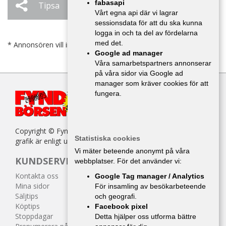
fabasapi
Tipsa
Ändra / Ta bort
Vårt egna api där vi lagrar
sessionsdata för att du ska kunna
logga in och ta del av fördelarna
med det.
* Annonsören vill inte bli kontaktad av försäljare.
Google ad manager
Våra samarbetspartners annonserar
på våra sidor via Google ad
manager som kräver cookies för att
fungera.
Copyright © Fyndbörsen. All kopiering av texter, bilder eller
Statistiska cookies
grafik är enligt upphovsrättslagen förbjuden.
Vi mäter beteende anonymt på våra
KUNDSERVICE
webbplatser. För det använder vi:
Kontakta oss
Google Tag manager / Analytics
Mina sidor
För insamling av besökarbeteende
Säljtips
och geografi.
Köptips
Facebook pixel
Stoppdagar
Detta hjälper oss utforma bättre