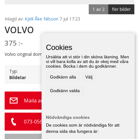
1 av 2
fler bilder
Inlagd av:
Kjell-Åke Nilsson
7 jul 17:23
VOLVO
375 :-
Cookies
Volvo original domkraft Nike, E-tuna.
Ursäkta att vi stör i din sköna läsning. Men
vi vill bara kolla av att du är okej med våra
cookies. Bocka i dem du godkänner.
Typ:
Bildelar
Godkänn alla
Välj
Godkänn valda
Maila annonsör
Nödvändiga cookies
073-056 30 43
De cookies som är nödvändiga för att
denna sida ska fungera är: