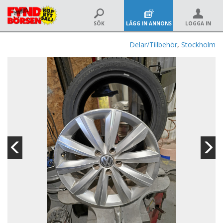
SÖK
LÄGG IN ANNONS
LOGGA IN
Delar/Tillbehör
,
Stockholm