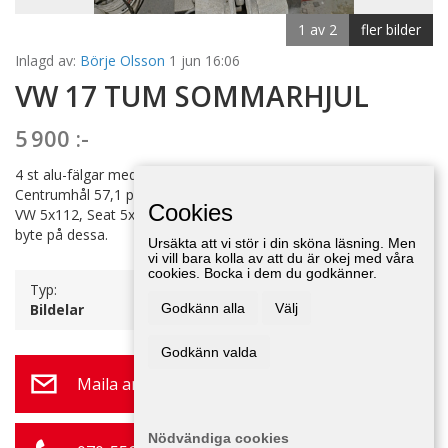
1 av 2
fler bilder
Inlagd av:
Börje Olsson
1 jun 16:06
VW 17 TUM SOMMARHJUL
5 900 :-
4 st alu-fälgar med Konti Bear Paw 225/55x17. Bultcirkel 5x112.
Centrumhål 57,1 passar även på
Cookies
VW 5x112, Seat 5x112, Skoda 5x112, bara byta emblem. Vi tar
byte på dessa.
Ursäkta att vi stör i din sköna läsning. Men
vi vill bara kolla av att du är okej med våra
cookies. Bocka i dem du godkänner.
Typ:
Bildelar
Godkänn alla
Välj
Godkänn valda
Maila annonsör
Nödvändiga cookies