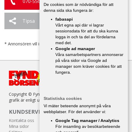
070-556 50 04
De cookies som är nödvändiga för att
denna sida ska fungera är:
fabasapi
Tipsa
Ändra / Ta bort
Vårt egna api där vi lagrar
sessionsdata för att du ska kunna
logga in och ta del av fördelarna
med det.
* Annonsören vill inte bli kontaktad av försäljare.
Google ad manager
Våra samarbetspartners annonserar
på våra sidor via Google ad
manager som kräver cookies för att
fungera.
Copyright © Fyndbörsen. All kopiering av texter, bilder eller
Statistiska cookies
grafik är enligt upphovsrättslagen förbjuden.
Vi mäter beteende anonymt på våra
KUNDSERVICE
webbplatser. För det använder vi:
Kontakta oss
Google Tag manager / Analytics
Mina sidor
För insamling av besökarbeteende