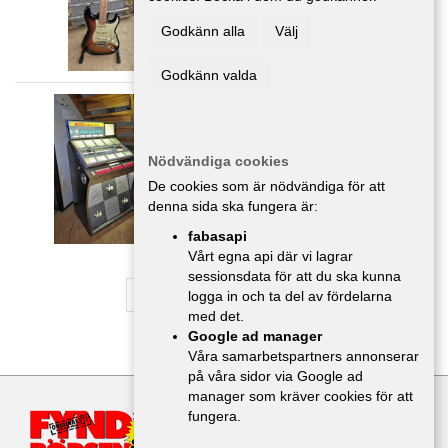
Godkänn alla
Välj
Godkänn valda
Jukebox
Kuriosa
,
Södermanland
36 000 :-
Nödvändiga cookies
De cookies som är nödvändiga för att
denna sida ska fungera är:
fabasapi
Vårt egna api där vi lagrar
sessionsdata för att du ska kunna
1
2
3
4
5
logga in och ta del av fördelarna
med det.
Google ad manager
Våra samarbetspartners annonserar
på våra sidor via Google ad
manager som kräver cookies för att
fungera.