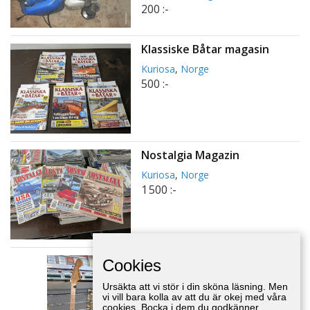
200 :-
Klassiske Båtar magasin
Kuriosa
,
Norge
500 :-
Nostalgia Magazin
Kuriosa
,
Norge
1 500 :-
Elgitarr
Cookies
Kuriosa
,
Södermanland
Ursäkta att vi stör i din sköna läsning. Men
vi vill bara kolla av att du är okej med våra
cookies. Bocka i dem du godkänner.