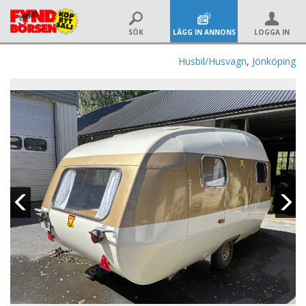
SÖK
LÄGG IN ANNONS
LOGGA IN
Husbil/Husvagn
,
Jönköping