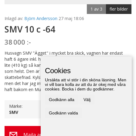
1 av 3
fler bilder
Inlagd av:
Björn Andersson
27 maj 18:06
SMV 10 c -64
38 000 :-
Husvagn SMV "Ägget" i mycket bra skick, vagnen har endast
haft 6 ägare inkl. handlare under alla år. Eftersom den väger så
lite (410 kg) så kan man dra den med nästan vilken veteranbil
Cookies
som helst. Den är besiktad och därmed besiktningsbefriad samt
skattebefriad. Kylskåp och spis fungerar utmärkt, förtält finns till
Ursäkta att vi stör i din sköna läsning. Men
men det har jag inte haft uppsatt. Fin veteranvagn som jag har
vi vill bara kolla av att du är okej med våra
haft bakom en Mustang. Nu söker den ny ägare
cookies. Bocka i dem du godkänner.
Godkänn alla
Välj
Märke:
Årsmodell:
SMV
1964
Godkänn valda
Maila annonsör