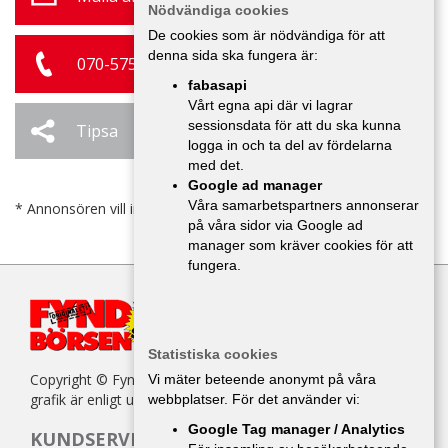
Nödvändiga cookies
De cookies som är nödvändiga för att
denna sida ska fungera är:
070-575 55 92
fabasapi
Vårt egna api där vi lagrar
sessionsdata för att du ska kunna
Tipsa
Ändra / Ta bort
logga in och ta del av fördelarna
med det.
Google ad manager
Våra samarbetspartners annonserar
* Annonsören vill inte bli kontaktad av försäljare.
på våra sidor via Google ad
manager som kräver cookies för att
fungera.
Statistiska cookies
Copyright © Fyndbörsen. All kopiering av texter, bilder eller
Vi mäter beteende anonymt på våra
grafik är enligt upphovsrättslagen förbjuden.
webbplatser. För det använder vi:
Google Tag manager / Analytics
KUNDSERVICE