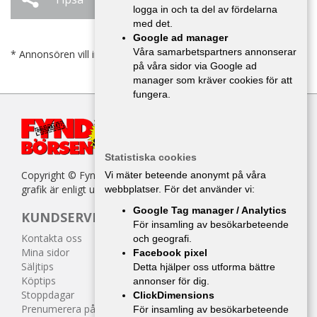
logga in och ta del av fördelarna
med det.
Google ad manager
Våra samarbetspartners annonserar
* Annonsören vill inte bli kontaktad av försäljare.
på våra sidor via Google ad
manager som kräver cookies för att
fungera.
Statistiska cookies
Copyright © Fyndbörsen. All kopiering av texter, bilder eller
Vi mäter beteende anonymt på våra
grafik är enligt upphovsrättslagen förbjuden.
webbplatser. För det använder vi:
Google Tag manager / Analytics
KUNDSERVICE
För insamling av besökarbeteende
Kontakta oss
och geografi.
Mina sidor
Facebook pixel
Säljtips
Detta hjälper oss utforma bättre
Köptips
annonser för dig.
Stoppdagar
ClickDimensions
Prenumerera på tidningen
För insamling av besökarbeteende