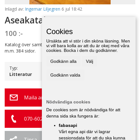
Inlagd av:
Ingemar Liljegren
6 jul 18:42
Aseakatalog
Cookies
100 :-
Ursäkta att vi stör i din sköna läsning. Men
Katalog över samtliga Aseas industriprodukter 1952. Även el-lok
vi vill bara kolla av att du är okej med våra
m.m. 384 sidor.
cookies. Bocka i dem du godkänner.
Godkänn alla
Välj
Typ:
Litteratur
Godkänn valda
Maila annonsör
Nödvändiga cookies
De cookies som är nödvändiga för att
denna sida ska fungera är:
070-602 70 71
fabasapi
Vårt egna api där vi lagrar
sessionsdata för att du ska kunna
Tipsa
Ändra / Ta bort