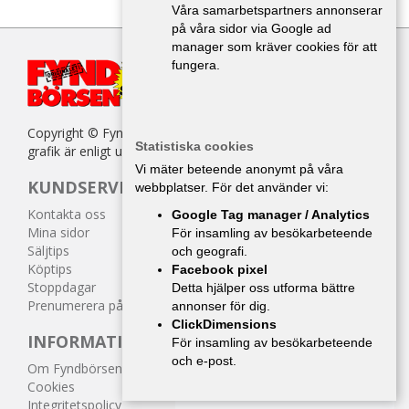
Våra samarbetspartners annonserar
på våra sidor via Google ad
manager som kräver cookies för att
fungera.
Copyright © Fyndbörsen. All kopiering av texter, bilder eller
Statistiska cookies
grafik är enligt upphovsrättslagen förbjuden.
Vi mäter beteende anonymt på våra
KUNDSERVICE
webbplatser. För det använder vi:
Kontakta oss
Google Tag manager / Analytics
Mina sidor
För insamling av besökarbeteende
Säljtips
och geografi.
Köptips
Facebook pixel
Stoppdagar
Detta hjälper oss utforma bättre
Prenumerera på tidningen
annonser för dig.
ClickDimensions
INFORMATION
För insamling av besökarbeteende
och e-post.
Om Fyndbörsen
Cookies
Integritetspolicy