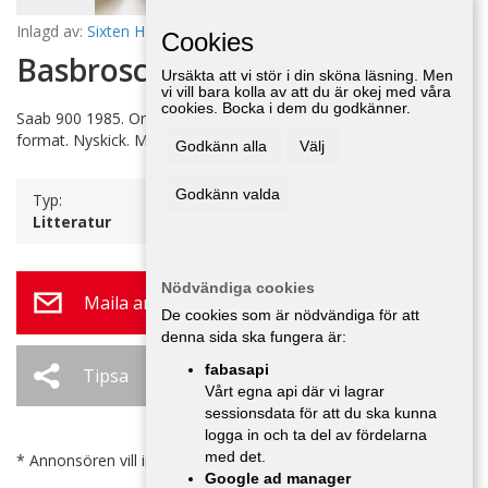
Inlagd av:
Sixten Hellstrand
24 maj 14:16
Cookies
Basbroschyr över SAAB 900
Ursäkta att vi stör i din sköna läsning. Men
vi vill bara kolla av att du är okej med våra
cookies. Bocka i dem du godkänner.
Saab 900 1985. Omfattar 900, 900i och 900 Turbo. 40 sidor. A 4
format. Nyskick. Mycket fin.
Godkänn alla
Välj
Godkänn valda
Typ:
Litteratur
Nödvändiga cookies
Maila annonsör
De cookies som är nödvändiga för att
denna sida ska fungera är:
fabasapi
Tipsa
Ändra / Ta bort
Vårt egna api där vi lagrar
sessionsdata för att du ska kunna
logga in och ta del av fördelarna
med det.
* Annonsören vill inte bli kontaktad av försäljare.
Google ad manager