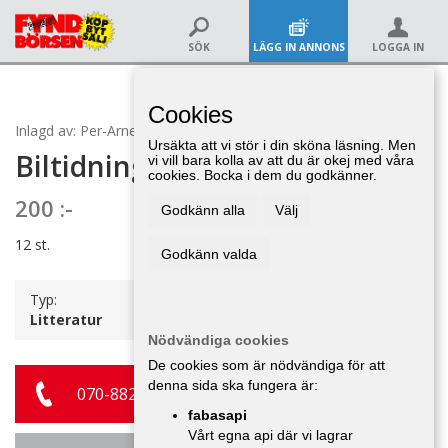
SÖK
LÄGG IN ANNONS
LOGGA IN
Kuriosa
,
Cookies
Inlagd av: Per-Arne Nilsson 11 maj 09:51
Ursäkta att vi stör i din sköna läsning. Men
Biltidning Nostalgia
vi vill bara kolla av att du är okej med våra
cookies. Bocka i dem du godkänner.
200 :-
Godkänn alla
Välj
12 st.
Godkänn valda
Typ:
Litteratur
Nödvändiga cookies
De cookies som är nödvändiga för att
denna sida ska fungera är:
070-882 94 12
fabasapi
Vårt egna api där vi lagrar