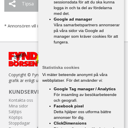
sessionsdata för att du ska kunna
Tipsa
Ändra / Ta bort
logga in och ta del av fördelarna
med det.
Google ad manager
Våra samarbetspartners annonserar
* Annonsören vill inte bli kontaktad av försäljare.
på våra sidor via Google ad
manager som kräver cookies för att
fungera.
Statistiska cookies
Copyright © Fyndbörsen. All kopiering av texter, bilder eller
Vi mäter beteende anonymt på våra
grafik är enligt upphovsrättslagen förbjuden.
webbplatser. För det använder vi:
Google Tag manager / Analytics
KUNDSERVICE
För insamling av besökarbeteende
Kontakta oss
och geografi.
Mina sidor
Facebook pixel
Säljtips
Detta hjälper oss utforma bättre
Köptips
annonser för dig.
Stoppdagar
ClickDimensions