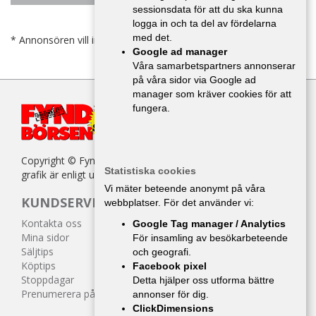
sessionsdata för att du ska kunna
logga in och ta del av fördelarna
med det.
* Annonsören vill inte bli kontaktad av försäljare.
Google ad manager
Våra samarbetspartners annonserar
på våra sidor via Google ad
manager som kräver cookies för att
fungera.
Copyright © Fyndbörsen. All kopiering av texter, bilder eller
Statistiska cookies
grafik är enligt upphovsrättslagen förbjuden.
Vi mäter beteende anonymt på våra
KUNDSERVICE
webbplatser. För det använder vi:
Kontakta oss
Google Tag manager / Analytics
Mina sidor
För insamling av besökarbeteende
Säljtips
och geografi.
Köptips
Facebook pixel
Stoppdagar
Detta hjälper oss utforma bättre
Prenumerera på tidningen
annonser för dig.
ClickDimensions