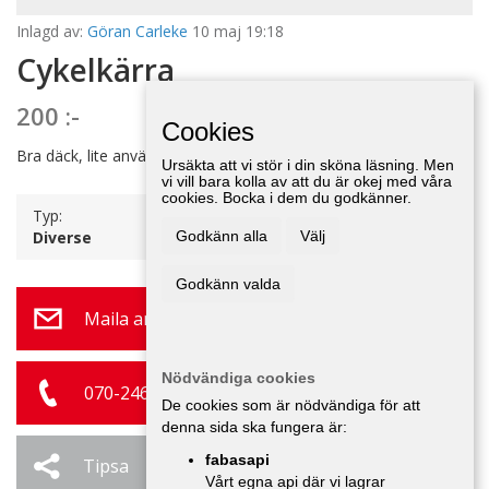
Inlagd av:
Göran Carleke
10 maj 19:18
Cykelkärra
200 :-
Cookies
Bra däck, lite använd.
Ursäkta att vi stör i din sköna läsning. Men
vi vill bara kolla av att du är okej med våra
cookies. Bocka i dem du godkänner.
Typ:
Diverse
Godkänn alla
Välj
Godkänn valda
Maila annonsör
Nödvändiga cookies
070-246 52 24
De cookies som är nödvändiga för att
denna sida ska fungera är:
fabasapi
Tipsa
Ändra / Ta bort
Vårt egna api där vi lagrar