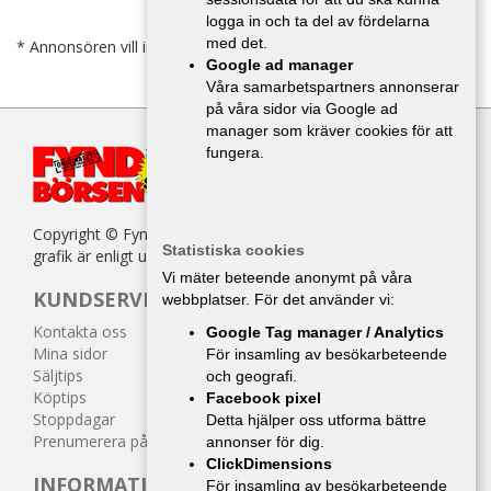
logga in och ta del av fördelarna
med det.
* Annonsören vill inte bli kontaktad av försäljare.
Google ad manager
Våra samarbetspartners annonserar
på våra sidor via Google ad
manager som kräver cookies för att
fungera.
Copyright © Fyndbörsen. All kopiering av texter, bilder eller
Statistiska cookies
grafik är enligt upphovsrättslagen förbjuden.
Vi mäter beteende anonymt på våra
KUNDSERVICE
webbplatser. För det använder vi:
Kontakta oss
Google Tag manager / Analytics
Mina sidor
För insamling av besökarbeteende
Säljtips
och geografi.
Köptips
Facebook pixel
Stoppdagar
Detta hjälper oss utforma bättre
Prenumerera på tidningen
annonser för dig.
ClickDimensions
INFORMATION
För insamling av besökarbeteende