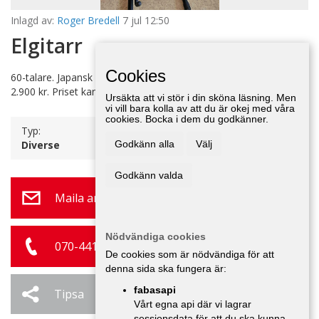
Inlagd av:
Roger Bredell
7 jul 12:50
Elgitarr
Cookies
60-talare. Japansk Guyatone i bra skick. Förr 3.900 kr. Nu endast
2.900 kr. Priset kan diskuteras något på plats.
Ursäkta att vi stör i din sköna läsning. Men
vi vill bara kolla av att du är okej med våra
cookies. Bocka i dem du godkänner.
Typ:
Diverse
Godkänn alla
Välj
Godkänn valda
Maila annonsör
Nödvändiga cookies
070-441 14 49
De cookies som är nödvändiga för att
denna sida ska fungera är:
fabasapi
Tipsa
Ändra / Ta bort
Vårt egna api där vi lagrar
sessionsdata för att du ska kunna