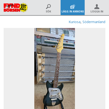
SÖK
LÄGG IN ANNONS
LOGGA IN
Kuriosa
,
Södermanland