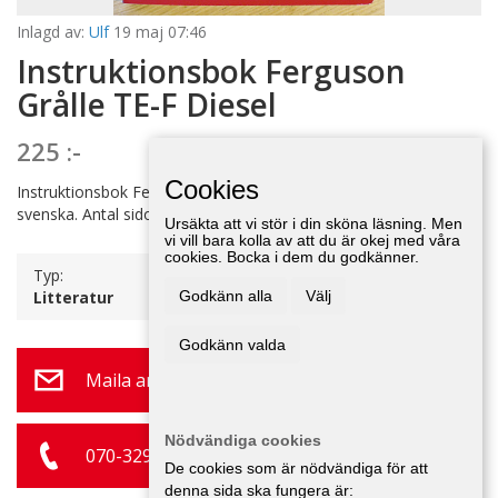
Inlagd av:
Ulf
19 maj 07:46
Instruktionsbok Ferguson
Grålle TE-F Diesel
225 :-
Cookies
Instruktionsbok Ferguson Grålle med dieselmotor. Boken är på
svenska. Antal sidor: 68. A5-format.
Ursäkta att vi stör i din sköna läsning. Men
vi vill bara kolla av att du är okej med våra
cookies. Bocka i dem du godkänner.
Typ:
Litteratur
Godkänn alla
Välj
Godkänn valda
Maila annonsör
Nödvändiga cookies
070-329 28 77
De cookies som är nödvändiga för att
denna sida ska fungera är: