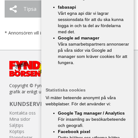
fabasapi
Tipsa
Ändra / Ta bort
Vårt egna api där vi lagrar
sessionsdata för att du ska kunna
logga in och ta del av fördelarna
med det.
* Annonsören vill inte bli kontaktad av försäljare.
Google ad manager
Våra samarbetspartners annonserar
på våra sidor via Google ad
manager som kräver cookies för att
fungera.
Copyright © Fyndbörsen. All kopiering av texter, bilder eller
Statistiska cookies
grafik är enligt upphovsrättslagen förbjuden.
Vi mäter beteende anonymt på våra
KUNDSERVICE
webbplatser. För det använder vi:
Kontakta oss
Google Tag manager / Analytics
Mina sidor
För insamling av besökarbeteende
Säljtips
och geografi.
Köptips
Facebook pixel
Stoppdagar
Detta hjälper oss utforma bättre