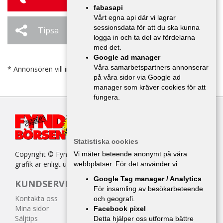
fabasapi
Vårt egna api där vi lagrar
sessionsdata för att du ska kunna
Tipsa
Ändra / Ta bort
logga in och ta del av fördelarna
med det.
Google ad manager
Våra samarbetspartners annonserar
* Annonsören vill inte bli kontaktad av försäljare.
på våra sidor via Google ad
manager som kräver cookies för att
fungera.
Statistiska cookies
Copyright © Fyndbörsen. All kopiering av texter, bilder eller
Vi mäter beteende anonymt på våra
grafik är enligt upphovsrättslagen förbjuden.
webbplatser. För det använder vi:
Google Tag manager / Analytics
KUNDSERVICE
För insamling av besökarbeteende
Kontakta oss
och geografi.
Mina sidor
Facebook pixel
Säljtips
Detta hjälper oss utforma bättre