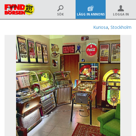
SÖK
LÄGG IN ANNONS
LOGGA IN
Kuriosa
,
Stockholm