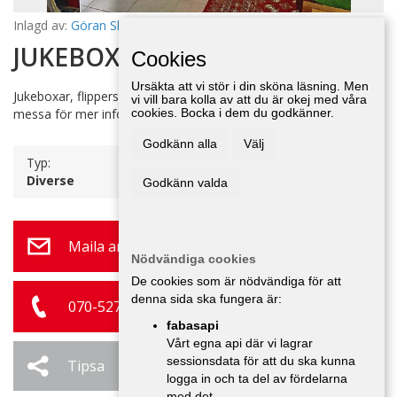
Inlagd av:
Göran Skogström
21 maj 06:53
JUKEBOXAR MM
Cookies
Ursäkta att vi stör i din sköna läsning. Men
Jukeboxar, flipperspel, banditer, filmaffischer, mm. Ring eller
vi vill bara kolla av att du är okej med våra
messa för mer info. Byte går att diskutera. Köper även detta.
cookies. Bocka i dem du godkänner.
Godkänn alla
Välj
Typ:
Diverse
Godkänn valda
Maila annonsör
Nödvändiga cookies
De cookies som är nödvändiga för att
denna sida ska fungera är:
070-527 58 58
fabasapi
Vårt egna api där vi lagrar
sessionsdata för att du ska kunna
Tipsa
Ändra / Ta bort
logga in och ta del av fördelarna
med det.