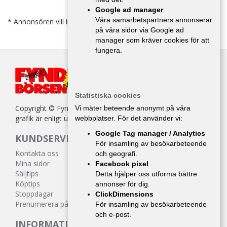
Google ad manager
Våra samarbetspartners annonserar
* Annonsören vill inte bli kontaktad av försäljare.
på våra sidor via Google ad
manager som kräver cookies för att
fungera.
Statistiska cookies
Copyright © Fyndbörsen. All kopiering av texter, bilder eller
Vi mäter beteende anonymt på våra
grafik är enligt upphovsrättslagen förbjuden.
webbplatser. För det använder vi:
Google Tag manager / Analytics
KUNDSERVICE
För insamling av besökarbeteende
Kontakta oss
och geografi.
Mina sidor
Facebook pixel
Säljtips
Detta hjälper oss utforma bättre
Köptips
annonser för dig.
Stoppdagar
ClickDimensions
Prenumerera på tidningen
För insamling av besökarbeteende
och e-post.
INFORMATION