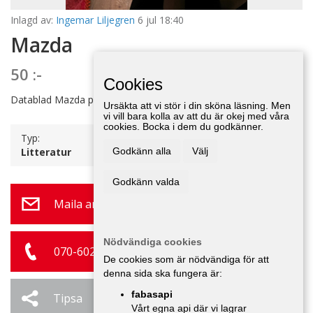
Inlagd av:
Ingemar Liljegren
6 jul 18:40
Mazda
50 :-
Cookies
Datablad Mazda pick-up B 1600.
Ursäkta att vi stör i din sköna läsning. Men
vi vill bara kolla av att du är okej med våra
cookies. Bocka i dem du godkänner.
Typ:
Litteratur
Godkänn alla
Välj
Godkänn valda
Maila annonsör
Nödvändiga cookies
070-602 70 71
De cookies som är nödvändiga för att
denna sida ska fungera är:
fabasapi
Tipsa
Ändra / Ta bort
Vårt egna api där vi lagrar