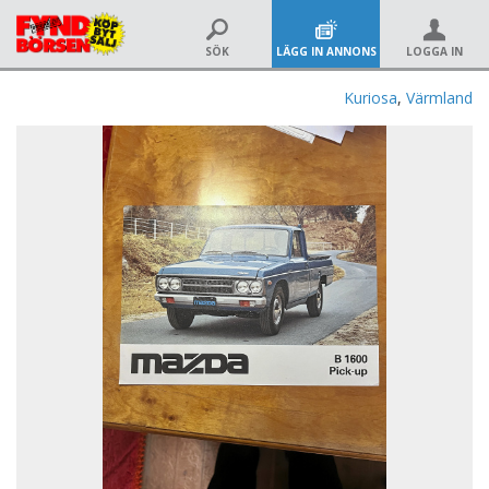
SÖK
LÄGG IN ANNONS
LOGGA IN
Kuriosa
,
Värmland