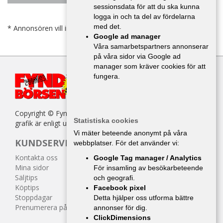
sessionsdata för att du ska kunna
logga in och ta del av fördelarna
med det.
* Annonsören vill inte bli kontaktad av försäljare.
Google ad manager
Våra samarbetspartners annonserar
på våra sidor via Google ad
manager som kräver cookies för att
fungera.
Copyright © Fyndbörsen. All kopiering av texter, bilder eller
Statistiska cookies
grafik är enligt upphovsrättslagen förbjuden.
Vi mäter beteende anonymt på våra
KUNDSERVICE
webbplatser. För det använder vi:
Kontakta oss
Google Tag manager / Analytics
Mina sidor
För insamling av besökarbeteende
Säljtips
och geografi.
Köptips
Facebook pixel
Stoppdagar
Detta hjälper oss utforma bättre
Prenumerera på tidningen
annonser för dig.
ClickDimensions